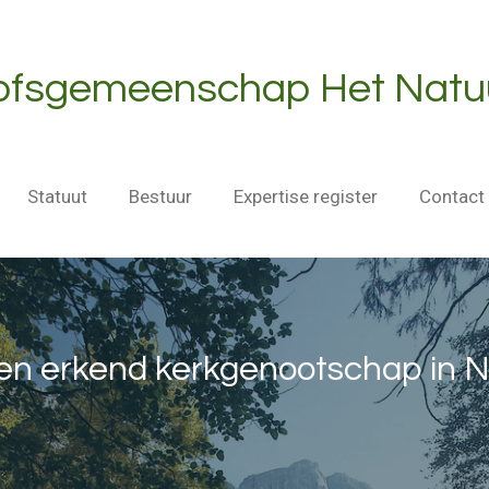
oofsgemeenschap Het Natuu
Statuut
Bestuur
Expertise register
Contact
 een erkend kerkgenootschap in 